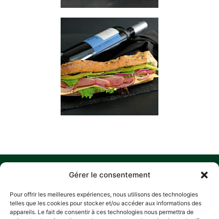
MENU
O
M
C
S
Gérer le consentement
N
ACCUEIL
Z
Pour offrir les meilleures expériences, nous utilisons des technologies
A
D
HISTORIQUE
telles que les cookies pour stocker et/ou accéder aux informations des
L
P
appareils. Le fait de consentir à ces technologies nous permettra de
NOS ENGAGEMENTS