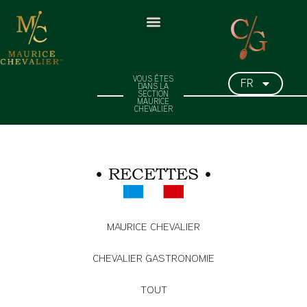
FR
VOUS ÊTES
DANS LA
SECTION
MAURICE
CHEVALIER
• RECETTES •
MAURICE CHEVALIER
CHEVALIER GASTRONOMIE
TOUT