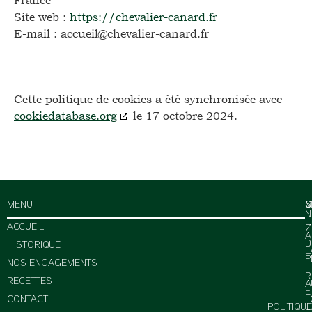
France
Site web :
https://chevalier-canard.fr
E-mail :
accueil@
chevalier-canard.fr
Cette politique de cookies a été synchronisée avec
cookiedatabase.org
le 17 octobre 2024.
MENU
O
M
C
S
N
ACCUEIL
Z
A
D
HISTORIQUE
L
P
NOS ENGAGEMENTS
R
RECETTES
A
E
CONTACT
L
POLITIQUE
L