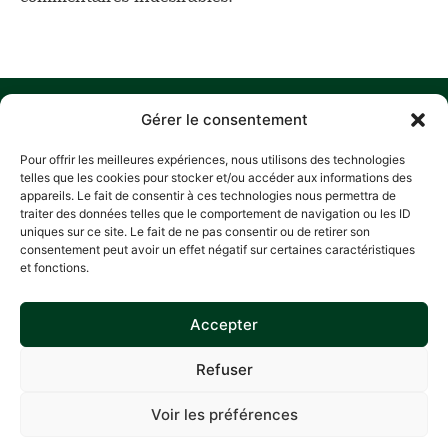
MENU
O
M
C
S
Gérer le consentement
N
ACCUEIL
Z
Pour offrir les meilleures expériences, nous utilisons des technologies
A
D
HISTORIQUE
telles que les cookies pour stocker et/ou accéder aux informations des
L
P
appareils. Le fait de consentir à ces technologies nous permettra de
NOS ENGAGEMENTS
traiter des données telles que le comportement de navigation ou les ID
R
RECETTES
A
uniques sur ce site. Le fait de ne pas consentir ou de retirer son
E
consentement peut avoir un effet négatif sur certaines caractéristiques
CONTACT
L
POLITIQUE
L
et fonctions.
CONFIDEN
5
C
L
V
Accepter
POLITIQUE
A
COOKIES
C
Refuser
0
4
9
Voir les préférences
8
2