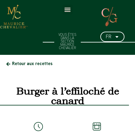
FR
VOUS ÊTES
DANS LA
SECTION
MAURICE
CHEVALIER
Retour aux recettes
Burger à l’effiloché de
canard