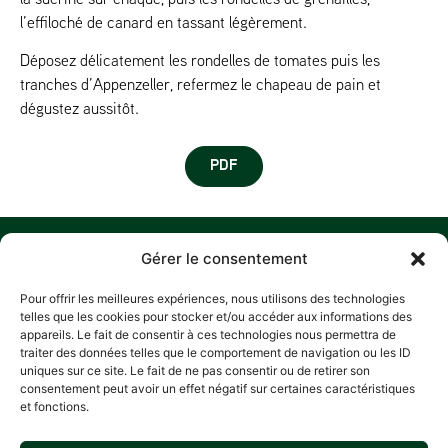
l’effiloché de canard en tassant légèrement.
Déposez délicatement les rondelles de tomates puis les
tranches d’Appenzeller, refermez le chapeau de pain et
dégustez aussitôt.
PDF
MENU
O
M
C
S
Gérer le consentement
N
ACCUEIL
Z
Pour offrir les meilleures expériences, nous utilisons des technologies
A
D
HISTORIQUE
telles que les cookies pour stocker et/ou accéder aux informations des
L
P
appareils. Le fait de consentir à ces technologies nous permettra de
NOS ENGAGEMENTS
traiter des données telles que le comportement de navigation ou les ID
R
RECETTES
A
uniques sur ce site. Le fait de ne pas consentir ou de retirer son
E
consentement peut avoir un effet négatif sur certaines caractéristiques
CONTACT
L
POLITIQUE
L
et fonctions.
CONFIDEN
5
C