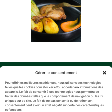
MENU
O
M
C
S
Gérer le consentement
N
ACCUEIL
Z
Pour offrir les meilleures expériences, nous utilisons des technologies
A
D
HISTORIQUE
telles que les cookies pour stocker et/ou accéder aux informations des
L
P
appareils. Le fait de consentir à ces technologies nous permettra de
NOS ENGAGEMENTS
traiter des données telles que le comportement de navigation ou les ID
R
RECETTES
A
uniques sur ce site. Le fait de ne pas consentir ou de retirer son
E
consentement peut avoir un effet négatif sur certaines caractéristiques
CONTACT
L
POLITIQUE
L
et fonctions.