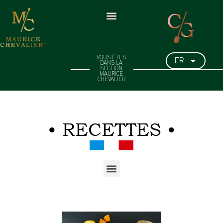
FR
VOUS ÊTES
DANS LA
SECTION
MAURICE
CHEVALIER
• RECETTES •