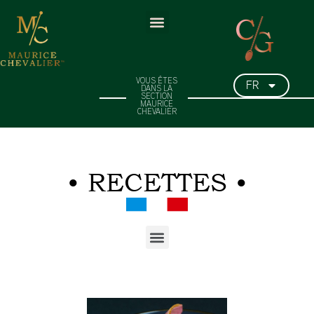
FR
VOUS ÊTES
DANS LA
SECTION
MAURICE
CHEVALIER
• RECETTES •