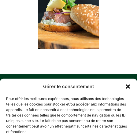
MENU
O
M
C
S
Gérer le consentement
N
ACCUEIL
Z
Pour offrir les meilleures expériences, nous utilisons des technologies
A
D
HISTORIQUE
telles que les cookies pour stocker et/ou accéder aux informations des
L
P
appareils. Le fait de consentir à ces technologies nous permettra de
NOS ENGAGEMENTS
traiter des données telles que le comportement de navigation ou les ID
R
RECETTES
A
uniques sur ce site. Le fait de ne pas consentir ou de retirer son
E
consentement peut avoir un effet négatif sur certaines caractéristiques
CONTACT
L
POLITIQUE
L
et fonctions.
CONFIDEN