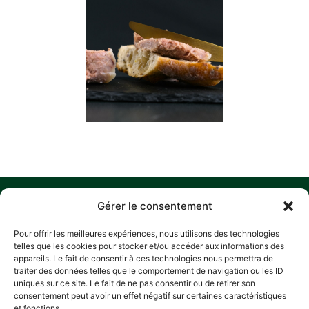
MENU
O
M
C
S
Gérer le consentement
N
ACCUEIL
Z
Pour offrir les meilleures expériences, nous utilisons des technologies
A
D
HISTORIQUE
telles que les cookies pour stocker et/ou accéder aux informations des
L
P
appareils. Le fait de consentir à ces technologies nous permettra de
NOS ENGAGEMENTS
traiter des données telles que le comportement de navigation ou les ID
R
RECETTES
A
uniques sur ce site. Le fait de ne pas consentir ou de retirer son
E
consentement peut avoir un effet négatif sur certaines caractéristiques
CONTACT
L
POLITIQUE
L
et fonctions.