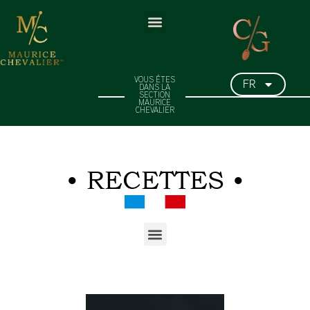
FR
VOUS ÊTES
DANS LA
SECTION
MAURICE
CHEVALIER
• RECETTES •