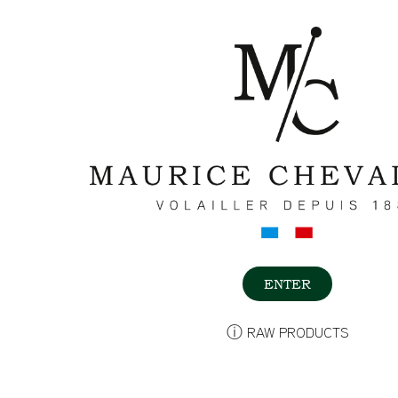
HOME
HIS
MENU
WHERE TO FIND US
HOME
ZONE ARTISANALE DE LA PERRIÈRE
HISTORY
RUE AUGUSTE ET LOUIS LUMIÈRE
OUR COMMITMENTS
53230 COSSÉ-LE-VIVIEN
RECIPES
ACCUEIL@CHEVALIER-CANARD.FR
ENTER
02 43 98 80 26
CONTACT
ⓘ
RAW PRODUCTS