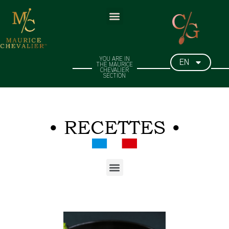
EN
YOU ARE IN
THE MAURICE
CHEVALIER
SECTION​
• RECETTES •