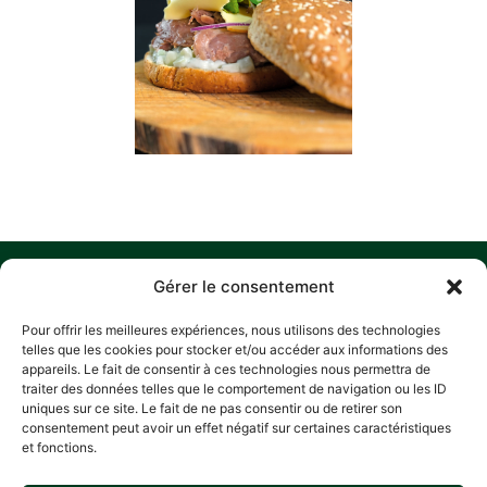
MENU
W
M
C
F
Gérer le consentement
U
HOME
Z
Pour offrir les meilleures expériences, nous utilisons des technologies
A
D
HISTORY
telles que les cookies pour stocker et/ou accéder aux informations des
L
P
appareils. Le fait de consentir à ces technologies nous permettra de
OUR COMMITMENTS
traiter des données telles que le comportement de navigation ou les ID
R
RECIPES
A
uniques sur ce site. Le fait de ne pas consentir ou de retirer son
E
consentement peut avoir un effet négatif sur certaines caractéristiques
CONTACT
L
PRIV
L
et fonctions.
POLI
5
C