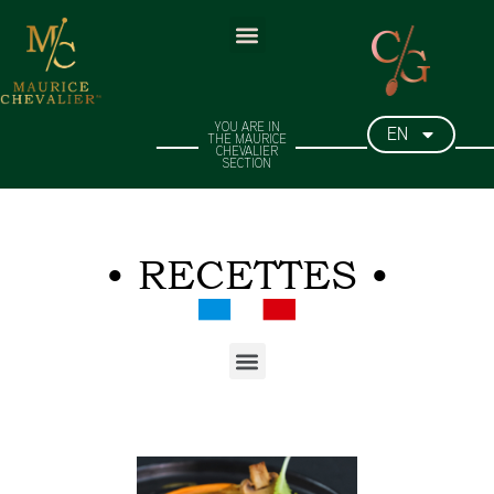
EN
YOU ARE IN
THE MAURICE
CHEVALIER
SECTION​
• RECETTES •