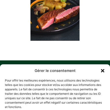
MENU
W
M
C
F
Gérer le consentement
U
HOME
Z
Pour offrir les meilleures expériences, nous utilisons des technologies
A
D
HISTORY
telles que les cookies pour stocker et/ou accéder aux informations des
L
P
appareils. Le fait de consentir à ces technologies nous permettra de
OUR COMMITMENTS
traiter des données telles que le comportement de navigation ou les ID
R
RECIPES
A
uniques sur ce site. Le fait de ne pas consentir ou de retirer son
E
consentement peut avoir un effet négatif sur certaines caractéristiques
CONTACT
L
PRIV
L
et fonctions.
POLI