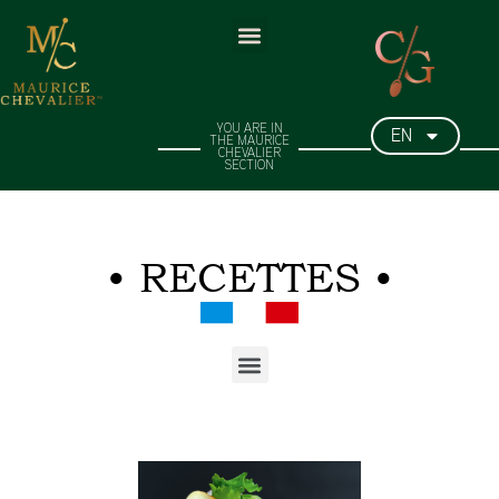
EN
YOU ARE IN
THE MAURICE
CHEVALIER
SECTION​
• RECETTES •