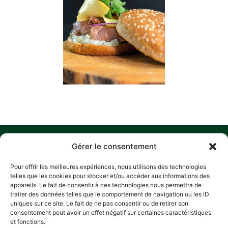
MENU
W
M
C
F
Gérer le consentement
U
HOME
Z
Pour offrir les meilleures expériences, nous utilisons des technologies
A
D
HISTORY
telles que les cookies pour stocker et/ou accéder aux informations des
L
P
appareils. Le fait de consentir à ces technologies nous permettra de
OUR COMMITMENTS
traiter des données telles que le comportement de navigation ou les ID
R
RECIPES
A
uniques sur ce site. Le fait de ne pas consentir ou de retirer son
E
consentement peut avoir un effet négatif sur certaines caractéristiques
CONTACT
L
PRIV
L
et fonctions.
POLI