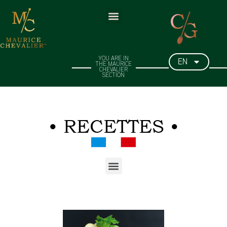
EN
YOU ARE IN
THE MAURICE
CHEVALIER
SECTION​
• RECETTES •