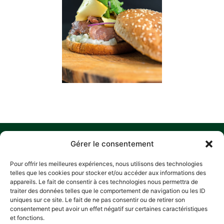
MENU
W
M
C
F
Gérer le consentement
U
HOME
Z
Pour offrir les meilleures expériences, nous utilisons des technologies
A
D
HISTORY
telles que les cookies pour stocker et/ou accéder aux informations des
L
P
appareils. Le fait de consentir à ces technologies nous permettra de
OUR COMMITMENTS
traiter des données telles que le comportement de navigation ou les ID
R
RECIPES
A
uniques sur ce site. Le fait de ne pas consentir ou de retirer son
E
consentement peut avoir un effet négatif sur certaines caractéristiques
CONTACT
L
PRIV
L
et fonctions.
POLI